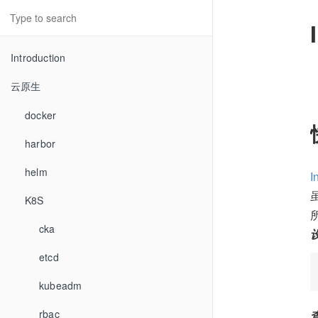
Introduction
云原生
docker
harbor
helm
I
K8S
cka
etcd
kubeadm
rbac