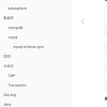
kubesphere
数据库
mongodb
mysql
mysql-schema-sync
DDD
分布式
CAP
Transaction
GoLang
Java