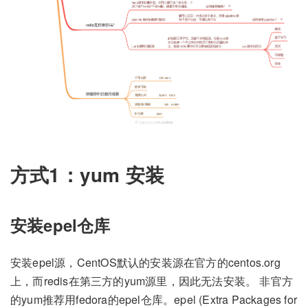
方式1：yum 安装
安装epel仓库
安装epel源，CentOS默认的安装源在官方的centos.org
上，而redis在第三方的yum源里，因此无法安装。 非官方
的yum推荐用fedora的epel仓库。epel (Extra Packages for