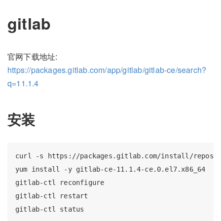
gitlab
官网下载地址:
https://packages.gitlab.com/app/gitlab/gitlab-ce/search?
q=11.1.4
安装
curl -s https://packages.gitlab.com/install/reposit
yum install -y gitlab-ce-11.1.4-ce.0.el7.x86_64

gitlab-ctl reconfigure

gitlab-ctl restart
